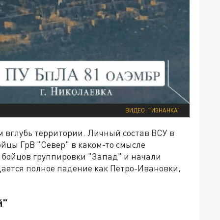
ВИДЕО: "ИЗНАНКА"
км вглубь территории. Личный состав ВСУ в
йцы ГрВ "Север" в каком-то смысле
у бойцов группировки "Запад" и начали
дается полное падение как Петро-Ивановки,
й"