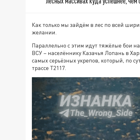
лесных массивах куда успешнее, чем 
Как только мы зайдём в лес по всей шири
желании.
Параллельно с этим идут тяжёлые бои на
ВСУ – населённику Казачья Лопань в Хар
самых серьёзных укрепов, который, по с
трассе Т2117.