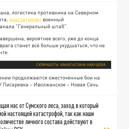
зана, логистика противника на Северном
ита,
констатирует
военный
канала "Генеральный штаб".
авершена, вероятнее всего, уже до конца
 врага станет всё больше ухудшаться, что не
нте.
СКРИНШОТЫ: КАНАЛ АСЛАНА НАХУШЕВА
лении продолжаются ожесточённые бои на
 Писаревка – Иволжанское – Новая Сечь:
щая нас от Сумского леса, заход в который
ой настоящей катастрофой, так как наши
количестве личного состава действуют в