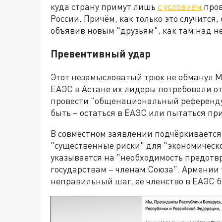
куда страну примут лишь
с условием
пров
России. Причём, как только это случится
объявив новым "друзьям", как там над н
Превентивный удар
Этот незамысловатый трюк не обманул Мо
ЕАЭС в Астане их лидеры потребовали о
провести "общенациональный референду
быть – остаться в ЕАЭС или пытаться пр
В совместном заявлении подчёркивается,
"существенные риски" для "экономическо
указывается на "необходимость предотв
государствам – членам Союза". Армении 
неправильный шаг, её членство в ЕАЭС бу