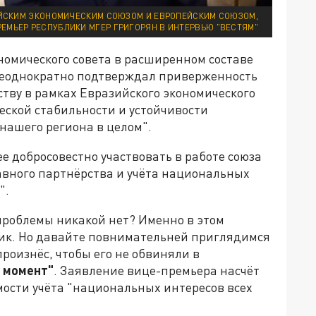
ИЙСКИМ ЭКОНОМИЧЕСКИМ СОЮЗОМ И ЕВРОПЕЙСКИМ СОЮЗОМ,
ПРЕМЬЕР РЕСПУБЛИКИ МГЕР ГРИГОРЯН В ИНТЕРВЬЮ "ВЕСТЯМ"
номического совета в расширенном составе
 "неоднократно подтверждал приверженность
тву в рамках Евразийского экономического
еской стабильности и устойчивости
нашего региона в целом".
е добросовестно участвовать в работе союза
авного партнёрства и учёта национальных
".
и проблемы никакой нет? Именно в этом
ик. Но давайте повнимательней приглядимся
роизнёс, чтобы его не обвиняли в
 момент"
. Заявление вице-премьера насчёт
мости учёта "национальных интересов всех