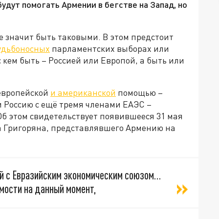
будут помогать Армении в бегстве на Запад, но
не значит быть таковыми. В этом предстоит
удьбоносных
парламентских выборах или
с кем быть – Россией или Европой, а быть или
 европейской
и американской
помощью –
и Россию с ещё тремя членами ЕАЭС –
Об этом свидетельствует появившееся 31 мая
а Григоряна, представлявшего Армению на
зей с Евразийским экономическим союзом…
мости на данный момент,