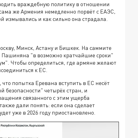
одить враждебную политику в отношении
, сама же Армения немедленно порвёт с ЕАЭС,
ей измывались и как сильно она страдала.
скву, Минск, Астану и Бишкек. На саммите
т Пашиняна "в возможно кратчайшие сроки"
м". Чтобы определиться, где армяне желают
исоединиться к ЕС.
 что попытка Еревана вступить в ЕС несёт
й безопасности" четырёх стран, и
ращения связанного с этим ущерба
также дали понять: если она сделает
дет уже в 2026 году приостановлено.