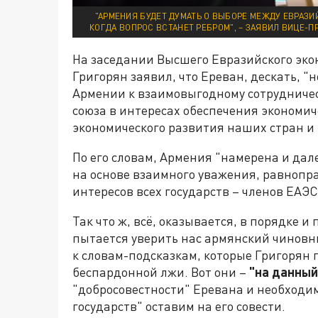
"АРМЕНИЯ БУДЕТ ДУМАТЬ О ВЫБОРЕ МЕЖДУ ЕВРАЗ
КОГДА ВОПРОС ВСТАНЕТ РЕБРОМ", – ЗАЯВИЛ ВИЦЕ-
На заседании Высшего Евразийского эко
Григорян заявил, что Ереван, дескать,
Армении к взаимовыгодному сотрудничес
союза в интересах обеспечения экономич
экономического развития наших стран и 
По его словам, Армения "намерена и дале
на основе взаимного уважения, равнопр
интересов всех государств – членов ЕАЭС
Так что ж, всё, оказывается, в порядке 
пытается уверить нас армянский чиновн
к словам-подсказкам, которые Григорян п
беспардонной лжи. Вот они –
"на данный
"добросовестности" Еревана и необходи
государств" оставим на его совести.