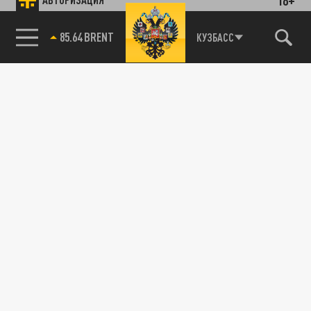
85.64 BRENT
КУЗБАСС