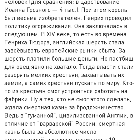
человек (для сравнения: в царствование
Иоанна Грозного — 4 тыс.). При этом король
был весьма изобретателен. Генрих проводил
политику огораживания. Она заключалась в
следующем. В XIV веке, то есть во времена
Генриха Тюдора, английская шерсть стала
завоёвывать европейские рынки сбыта. За
шерсть платили большие деньги. Но пастбищ
для овец явно не хватало. Тогда власти стали
разорять мелких крестьян, захватывать их
земли, а самих крестьян пускать по миру. Кто-
то из крестьян смог устроиться работать на
фабрики. Ну а тех, кто не смог этого сделать,
ждала смертная казнь за бродяжничество.
Ведь в "гуманной", цивилизованной Англии, в
отличие от "варварской" России, смертная
казнь была за абсолютное число
преступлений, а казнить начинали с 10-