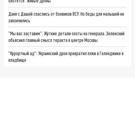
охотятся "живые дроны"
Даня с Дашей спаслись от боевиков ВСУ. Но беды для малышей не
закончились
"Мы вас заставим": Жуткие детали охоты на генерала. Зеленский
объяснил главный смысл теракта в центре Москвы
"Курортный ад": Украинский дрон превратил пляж в Геленджике в
кладбище