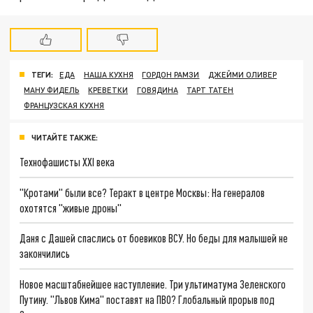
ТЕГИ:
ЕДА
НАША КУХНЯ
ГОРДОН РАМЗИ
ДЖЕЙМИ ОЛИВЕР
МАНУ ФИДЕЛЬ
КРЕВЕТКИ
ГОВЯДИНА
ТАРТ ТАТЕН
ФРАНЦУЗСКАЯ КУХНЯ
ЧИТАЙТЕ ТАКЖЕ:
Технофашисты XXI века
"Кротами" были все? Теракт в центре Москвы: На генералов
охотятся "живые дроны"
Даня с Дашей спаслись от боевиков ВСУ. Но беды для малышей не
закончились
Новое масштабнейшее наступление. Три ультиматума Зеленского
Путину. "Львов Кима" поставят на ПВО? Глобальный прорыв под