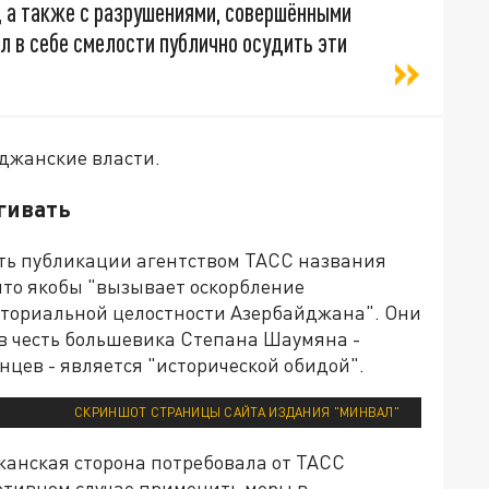
 а также с разрушениями, совершёнными
л в себе смелости публично осудить эти
джанские власти.
угивать
ть публикации агентством ТАСС названия
что якобы "вызывает оскорбление
иториальной целостности Азербайджана". Они
в честь большевика Степана Шаумяна -
цев - является "исторической обидой".
СКРИНШОТ СТРАНИЦЫ САЙТА ИЗДАНИЯ "МИНВАЛ"
жанская сторона потребовала от ТАСС
отивном случае применить меры в