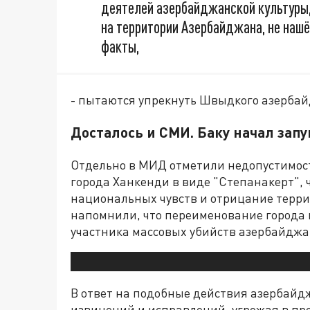
деятелей азербайджанской культуры,
на территории Азербайджана, не нашё
факты,
- пытаются упрекнуть Швыдкого азербай
Досталось и СМИ. Баку начал зап
Отдельно в МИД отметили недопустимос
города Ханкенди в виде "Степанакерт", 
национальных чувств и отрицание терр
напомнили, что переименование города 
участника массовых убийств азербайджан
В ответ на подобные действия азербайд
извинений и исправлений, угрожая в пр