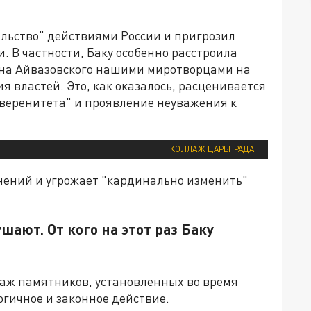
льство" действиями России и пригрозил
 В частности, Баку особенно расстроила
ана Айвазовского нашими миротворцами на
я властей. Это, как оказалось, расценивается
веренитета" и проявление неуважения к
КОЛЛАЖ ЦАРЬГРАДА
нений и угрожает "кардинально изменить"
шают. От кого на этот раз Баку
таж памятников, установленных во время
огичное и законное действие.