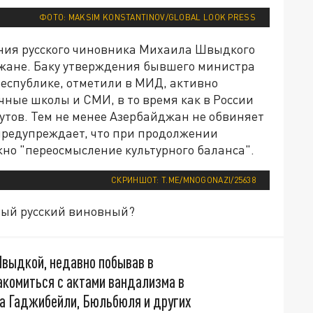
ФОТО: MAKSIM KONSTANTINOV/GLOBAL LOOK PRESS
ления русского чиновника Михаила Швыдкого
йджане. Баку утверждения бывшего министра
 республике, отметили в МИД, активно
чные школы и СМИ, в то время как в России
утов. Тем не менее Азербайджан не обвиняет
 предупреждает, что при продолжении
о "переосмысление культурного баланса".
СКРИНШОТ: T.ME/MNOGONAZI/25638
ный русский виновный?
выдкой, недавно побывав в
акомиться с актами вандализма в
ра Гаджибейли, Бюльбюля и других