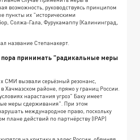
чая возможность, руководствуясь принципом
ые пункты их "историческими
бор, Солжа-Гала, Фурукамаппу
(Калининград,
брал название Степанакерт.
: пора принимать "радикальные меры
х СМИ вызвали серьёзный резонанс,
 Хачмазском районе, прямо у границ России.
 условиях нарастания угроз" Баку имеет
ные меры сдерживания". При этом
 нарушать международное право, поскольку
 плане действий по партнёрству (IPAP)
купятся на критику в адрес России, обвиняя