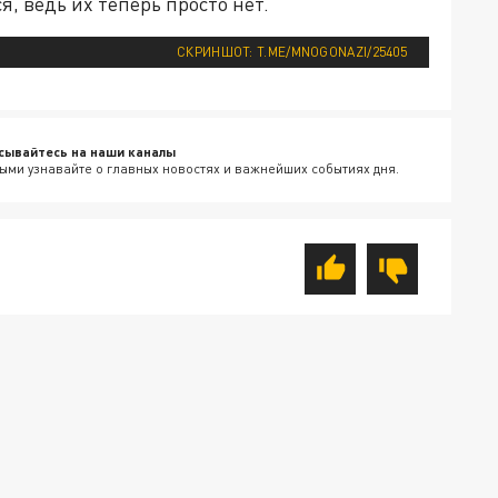
, ведь их теперь просто нет.
СКРИНШОТ: T.ME/MNOGONAZI/25405
сывайтесь на наши каналы
ыми узнавайте о главных новостях и важнейших событиях дня.