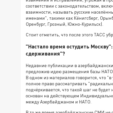
соответствии с законодательством, вклю
взаимности, называть русские населённ
именами", такими как Кёнигсберг, Орын
Оренбург, Грозный, Южно-Курильск).
Стоит отметить, что после этого ТАСС у
"Настало время остудить Москву"
сдерживания"?
Недавние публикации в азербайджански
предложив идею размещения базы НАТО в
В одном из материалов говорится, что "в
полное право рассматривать "радикаль
подчёркивается, что такой шаг не будет
основан на действующем Индивидуальном
между Азербайджаном и НАТО.
В то же время азербайджанские СМИ не с