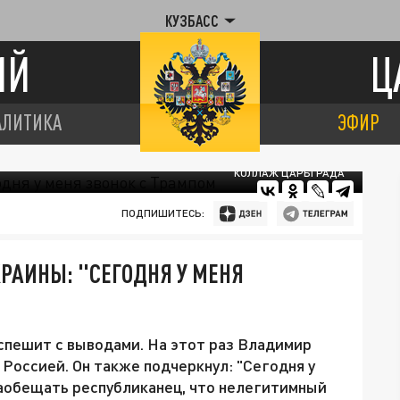
КУЗБАСС
ИЙ
Ц
АЛИТИКА
ЭФИР
КОЛЛАЖ ЦАРЬГРАДА
ПОДПИШИТЕСЬ:
КРАИНЫ: "СЕГОДНЯ У МЕНЯ
спешит с выводами. На этот раз Владимир
 Россией. Он также подчеркнул: "Сегодня у
 наобещать республиканец, что нелегитимный