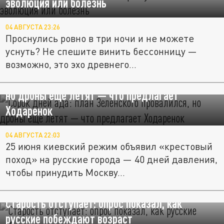
эволюция или болезнь
04 АВГУСТА 23:26
Проснулись ровно в три ночи и не можете
уснуть? Не спешите винить бессонницу —
возможно, это эхо древнего...
Сорок дней ада: план Зеленского провалился,
но дроны ещё летят — что предлагает
Ходаренок
04 АВГУСТА 22:03
25 июня киевский режим объявил «крестовый
поход» на русские города — 40 дней давления,
чтобы принудить Москву...
Старость отступает: опрос показал, как
русские побеждают возраст