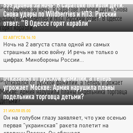
635 дронов за ночь: В Саратове погибли дети.
Снова удары по Wildberries и НПЗ. Русский
ответ: "В Одессе горят корабли"
02 АВГУСТА 16:10
Ночь на 2 августа стала одной из самых
страшных за всю войну. И речь не только о
цифрах. Минобороны России...
Отказался от русской фамилии, а теперь
угрожает Москве: Армия нарушила планы
подельника торговца детьми?
31 ИЮЛЯ 05:00
Он на голубом глазу заявляет, что уже осенью
первая "украинская" ракета полетит на
столицу России. Он обещает...