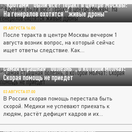
"Кротами" были все? Теракт в центре Москвы:
На генералов охотятся "живые дроны"
05 АВГУСТА 16:00
После теракта в центре Москвы вечером 1
августа возник вопрос, на который сейчас
ищет ответы следствие. Как...
Самая страшная "болезнь", о которой молчат:
Скорая помощь не приедет
03 АВГУСТА 07:00
В России скорая помощь перестала быть
скорой. Медики не успевают приехать к
людям, растёт дефицит кадров и их...
По России готовится удар изнутри: