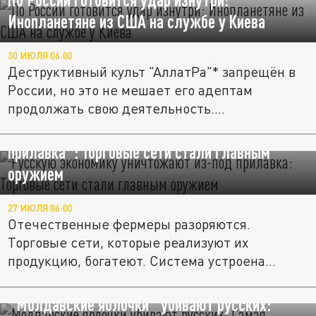
Инопланетяне из США на службе у Киева
30 ИЮЛЯ 06:00
Деструктивный культ "АллатРа"* запрещён в
России, но это не мешает его адептам
продолжать свою деятельность....
Русскую экономику уничтожают "из-под
прилавка": Торговые сети стали главным
оружием
27 ИЮЛЯ 06:00
Отечественные фермеры разоряются.
Торговые сети, которые реализуют их
продукцию, богатеют. Система устроена...
"Молдавские яблочки" убивают русских: