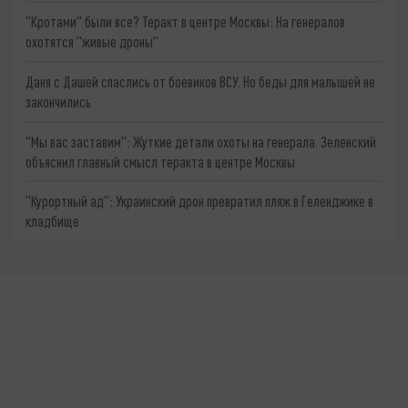
"Кротами" были все? Теракт в центре Москвы: На генералов
охотятся "живые дроны"
Даня с Дашей спаслись от боевиков ВСУ. Но беды для малышей не
закончились
"Мы вас заставим": Жуткие детали охоты на генерала. Зеленский
объяснил главный смысл теракта в центре Москвы
"Курортный ад": Украинский дрон превратил пляж в Геленджике в
кладбище