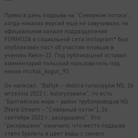
***
Прямо в день подрыва на "Северном потоке",
когда никаких версий ещё не озвучивали, на
официальном канале подразделения
FORMOZA в социальной сети Instagram* был
опубликован пост об участии пловцов в
учениях Rekin-22. Под публикацией оставил
комментарий польский пользователь под
ником michal_kogut_92.
Он написал: "Bałtyk – okolice rurociągów NS, 26
września 2022 r., koloryzowane", то есть
"Балтийское море – район трубопроводов NS
[Nord Stream – "Северный поток"], 26
сентября 2022 г., раскрашено". Это
"раскрашено" означало, что место подрыва
стало бурлить и цвет воды с синего