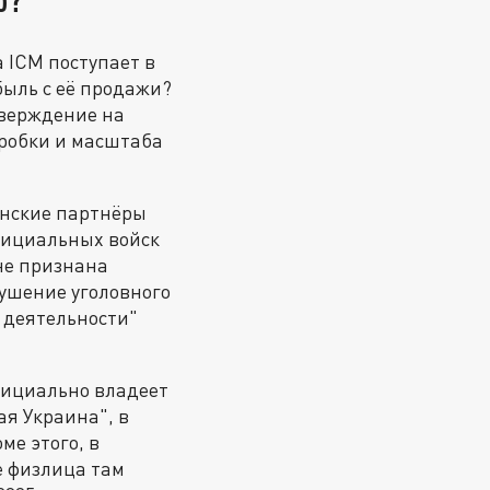
 ICM поступает в
быль с её продажи?
тверждение на
оробки и масштаба
инские партнёры
фициальных войск
не признана
рушение уголовного
й деятельности"
официально владеет
ая Украина", в
ме этого, в
е физлица там