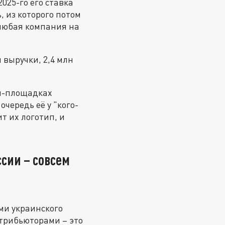
025-го его ставка
, из которого потом
 любая компания на
 выручки, 2,4 млн
йн-площадках
чередь её у "кого-
ит их логотип, и
ссии – совсем
ми украинского
трибьюторами – это