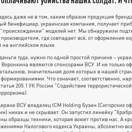
здесь даже не в том, каким образом продукция бренда
ный бенефициар, украинская компания, получает при
 "происхождении" моделей нет. Мы обнаружили под
производителя, где совпадает всё, от оформления к
 на английском языке.
 деньги
туда
, нужно по одной простой причине – укра
 Воронкина являются спонсорами ВСУ. И не только о
атальонов, значительная доля которых в нашей стра
формированиями. Что означает, соответственно, на
статья 205.1 УК России "Содействие террористическо
ерроризма).
держке ВСУ владелец ICM Holding Бузин (Сигорских 
ии) никак и не скрывает. Он запустил линейку "Храбр
ны образцы техники, которая воюет против нас. А кро
ожениями Налогового кодекса Украины, абсолютно вс