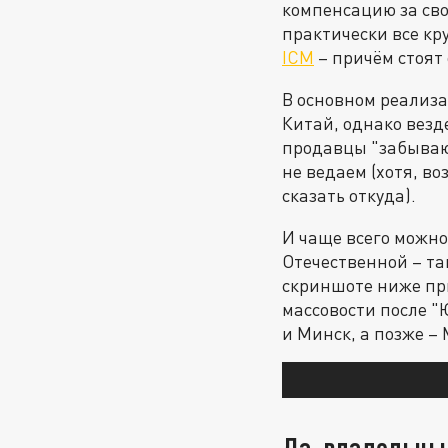
компенсацию за сво
практически все к
ICM
– причём стоят 
В основном реализа
Китай, однако везд
продавцы "забывают
не ведаем (хотя, в
сказать откуда).
И чаще всего можно
Отечественной – та
скриншоте ниже пр
массовости после "
и Минск, а позже – 
Да, владельцы 