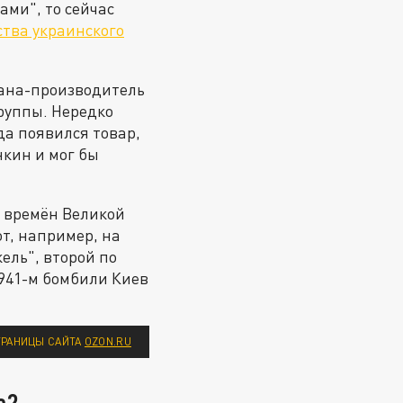
ами", то сейчас
тва украинского
рана-производитель
руппы. Нередко
да появился товар,
нкин и мог бы
и времён Великой
от, например, на
ль", второй по
1941-м бомбили Киев
ТРАНИЦЫ САЙТА
OZON.RU
о?