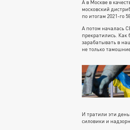
А в Москве в качес
московский дистриб
по итогам 2021-го 5
А потом началась С
прекратились. Как 
зарабатывать в наш
не только тамошние
И тратили эти день
силовики и надзорн