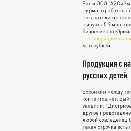
Вот и ООО "АйСиЭм"
фирма отработала не
показатели составил
выручка 5,7 млн, п
бизнесменов Юрий В
– с говорящим наз
млн рублей.
Продукция с на
русских детей
Воронкин между тем
контактов нет. Вый
заявили: "Дистрибь
другое представляе
любой совладелец О
такая строчка есть 