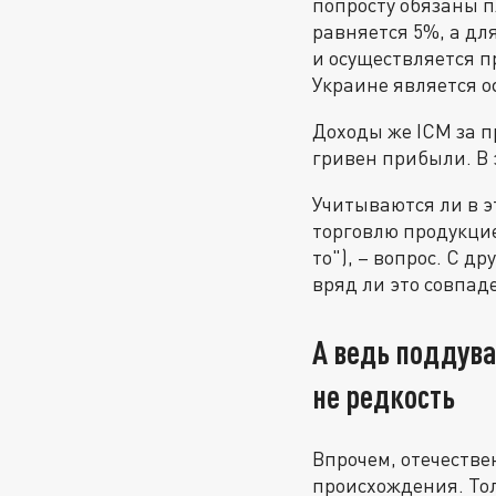
попросту обязаны пл
равняется 5%, а дл
и осуществляется п
Украине является 
Доходы же ICM за п
гривен прибыли. В э
Учитываются ли в э
торговлю продукцие
то"), – вопрос. С д
вряд ли это совпад
А ведь поддува
не редкость
Впрочем, отечеств
происхождения. То