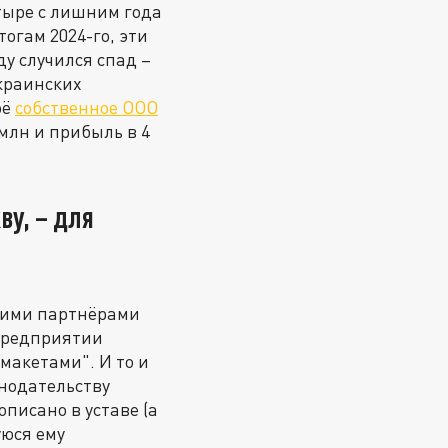
тыре с лишним года
тогам 2024-го, эти
ду случился спад –
украинских
оё
собственное ООО
 млн и прибыль в 4
у, – для
вшими партнёрами
 предприятии
макетами". И то и
онодательству
писано в уставе (а
уюся ему