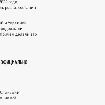
2022 года
ль росли, составив
ей и Украиной
 продолжали
 причём делали это
В ОФИЦИАЛЬНО
убликации,
, не всё.