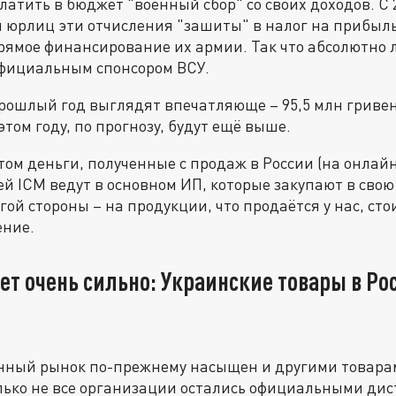
атить в бюджет "военный сбор" со своих доходов. С 2
я юрлиц эти отчисления "зашиты" в налог на прибыль
рямое финансирование их армии. Так что абсолютно
официальным спонсором ВСУ.
рошлый год выглядят впечатляюще – 95,5 млн гривен
том году, по прогнозу, будут ещё выше.
том деньги, полученные с продаж в России (на онла
й ICM ведут в основном ИП, которые закупают в свою о
ругой стороны – на продукции, что продаётся у нас, сто
ение.
ет очень сильно: Украинские товары в Ро
енный рынок по-прежнему насыщен и другими товара
лько не все организации остались официальными дис