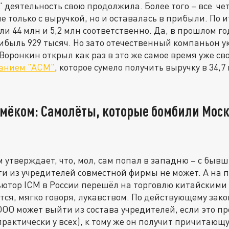
 деятельность свою продолжила. Более того – все че
 только с выручкой, но и оставалась в прибыли. По и
и 44 млн и 5,2 млн соответственно. Да, в прошлом го
рибыль 929 тысяч. Но зато отечественный компаньон 
оронкин открыл как раз в это же самое время уже св
ванием "АСМ"
, которое сумело получить выручку в 34,7
мёком: Самолёты, которые бомбили Москв
 утверждает, что, мол, сам попал в западню – с бы
ти из учредителей совместной фирмы не может. А на
ютор ICM в России перешёл на торговлю китайскими 
тся, мягко говоря, лукавством. По действующему зак
ОО может выйти из состава учредителей, если это про
практически у всех), к тому же он получит причитающ