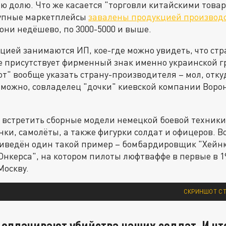
ю долю. Что же касается "торговли китайскими товар
рупные маркетплейсы
завалены продукцией производс
они недёшево, по 3000-5000 и выше.
цией занимаются ИП, кое-где можно увидеть, что ст
е присутствует фирменный знак именно украинской г
" вообще указать страну-производителя – мол, отку
озможно, совладелец "дочки" киевской компании Воро
 встретить сборные модели немецкой боевой техник
нки, самолёты, а также фигурки солдат и офицеров. В
иведён один такой пример – бомбардировщик "Хейнке
Юнкерса", на котором пилоты люфтваффе в первые в 
Москву.
СКРИНШОТ С
оплачивают убийства наших солдат. И чт