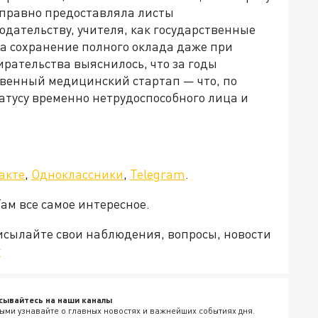
справно предоставляла листы
одательству, учителя, как государственные
а сохранение полного оклада даже при
ирательства выяснилось, что за годы
твенный медицинский стартап — что, по
атусу временно нетрудоспособного лица и
акте
,
Одноклассники
,
Telegram
.
Там все самое интересное.
рисылайте свои наблюдения, вопросы, новости
v
сывайтесь на наши каналы
ыми узнавайте о главных новостях и важнейших событиях дня.