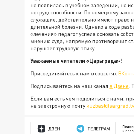
не появилась в учебном заведении, но и
нетрудоспособности. По немецкому закон
служащие, действительно имеют право н
длительной болезни. Однако в ходе разб
«лечения» педагог успела основать собс
мнению суда, напрямую противоречит ст
нарушает трудовую этику.
Уважаемые читатели «Царьграда»!
Присоединяйтесь к нам в соцсетях
ВКонт
Подписывайтесь на наш канал
в Дзене
. 
Если вам есть чем поделиться с нами, п
на электронную почту
kuzbas@tsargrad.t
Подпи
ДЗЕН
ТЕЛЕГРАМ
и перв