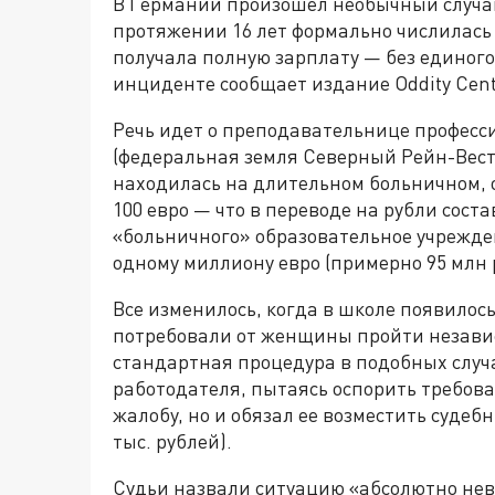
В Германии произошел необычный случай
протяжении 16 лет формально числилась 
получала полную зарплату — без единого 
инциденте сообщает издание Oddity Cent
Речь идет о преподавательнице професси
(федеральная земля Северный Рейн-Вест
находилась на длительном больничном, 
100 евро — что в переводе на рубли соста
«больничного» образовательное учрежд
одному миллиону евро (примерно 95 млн 
Все изменилось, когда в школе появилос
потребовали от женщины пройти незави
стандартная процедура в подобных случа
работодателя, пытаясь оспорить требова
жалобу, но и обязал ее возместить судебн
тыс. рублей).
Судьи назвали ситуацию «абсолютно неве