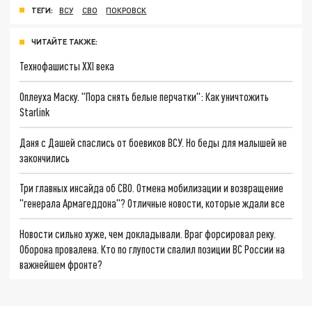
ТЕГИ:
ВСУ
СВО
ПОКРОВСК
ЧИТАЙТЕ ТАКЖЕ:
Технофашисты XXI века
Оплеуха Маску. "Пора снять белые перчатки": Как уничтожить
Starlink
Даня с Дашей спаслись от боевиков ВСУ. Но беды для малышей не
закончились
Три главных инсайда об СВО. Отмена мобилизации и возвращение
"генерала Армагеддона"? Отличные новости, которые ждали все
Новости сильно хуже, чем докладывали. Враг форсировал реку.
Оборона провалена. Кто по глупости спалил позиции ВС России на
важнейшем фронте?