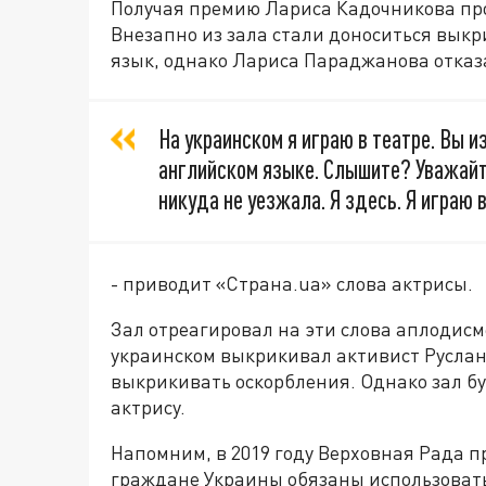
Получая премию Лариса Кадочникова про
Внезапно из зала стали доноситься выкр
язык, однако Лариса Параджанова отказа
На украинском я играю в театре. Вы и
английском языке. Слышите? Уважайте
никуда не уезжала. Я здесь. Я играю 
- приводит «Страна.ua» слова актрисы.
Зал отреагировал на эти слова аплодисм
украинском выкрикивал активист Руслан 
выкрикивать оскорбления. Однако зал б
актрису.
Напомним, в 2019 году Верховная Рада п
граждане Украины обязаны использовать 