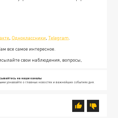
акте
,
Одноклассники
,
Telegram
.
Там все самое интересное.
рисылайте свои наблюдения, вопросы,
сывайтесь на наши каналы
ыми узнавайте о главных новостях и важнейших событиях дня.