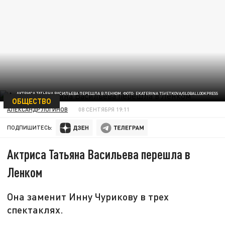
АКТРИСА ТАТЬЯНА ВАСИЛЬЕВА ПЕРЕШЛА В ЛЕНКОМ. ФОТО: EKATERINA TSVETKOVA/GLOBALLOOKPRESS
ОБЩЕСТВО
АЛЕКСАНДР ЛОГИНОВ
08 СЕНТЯБРЯ 19:11
ПОДПИШИТЕСЬ:
Актриса Татьяна Васильева перешла в
Ленком
Она заменит Инну Чурикову в трех
спектаклях.