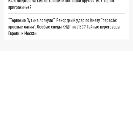
НАТО впервые за СВО остановили поставки оружия. ВСУ теряют
приграничье?
"Терпение Путина лопнуло". Рекордный удар по Киеву "пересёк
красные линии". Особые спецы КНДР на ЛБС? Тайные переговоры
Европы и Москвы