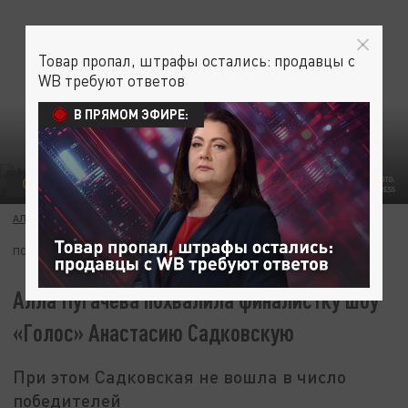
Товар пропал, штрафы остались: продавцы с
WB требуют ответов
В ПРЯМОМ ЭФИРЕ:
ОБЩЕСТВО
АЛЛА ПУГАЧЕВА ПОХВАЛИЛА ФИНАЛИСТКУ ШОУ «ГОЛОС» АНАСТАСИЮ САДКОВСКУЮ. ФОТО:
KOMSOMOLSKAYA PRAVDA/GLOBALLOOKPRESS
АЛЕКСАНДР ЛОГИНОВ
03 МАЯ 23:27
ПОДПИШИТЕСЬ:
Алла Пугачева похвалила финалистку шоу
«Голос» Анастасию Садковскую
При этом Садковская не вошла в число
победителей