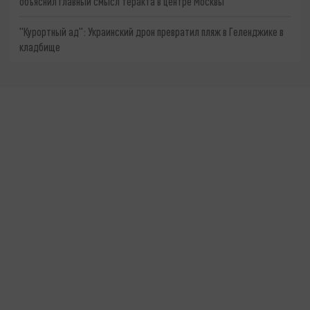
объяснил главный смысл теракта в центре Москвы
"Курортный ад": Украинский дрон превратил пляж в Геленджике в
кладбище