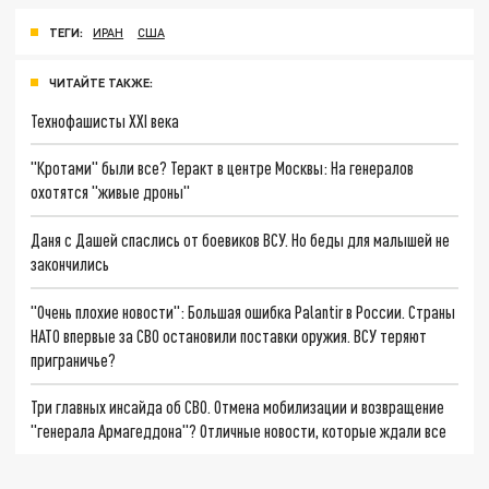
ТЕГИ:
ИРАН
США
ЧИТАЙТЕ ТАКЖЕ:
Технофашисты XXI века
"Кротами" были все? Теракт в центре Москвы: На генералов
охотятся "живые дроны"
Даня с Дашей спаслись от боевиков ВСУ. Но беды для малышей не
закончились
"Очень плохие новости": Большая ошибка Palantir в России. Страны
НАТО впервые за СВО остановили поставки оружия. ВСУ теряют
приграничье?
Три главных инсайда об СВО. Отмена мобилизации и возвращение
"генерала Армагеддона"? Отличные новости, которые ждали все