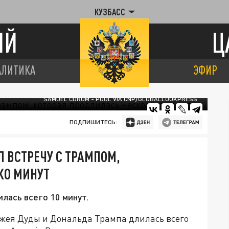
КУЗБАСС
ИЙ
Ц
АЛИТИКА
ЭФИР
SAMUEL CORUM - POOL VIA CNP/GLOBALLOOKPRESS
ПОДПИШИТЕСЬ:
 ВСТРЕЧУ С ТРАМПОМ,
КО МИНУТ
лась всего 10 минут.
жея Дуды и Дональда Трампа длилась всего