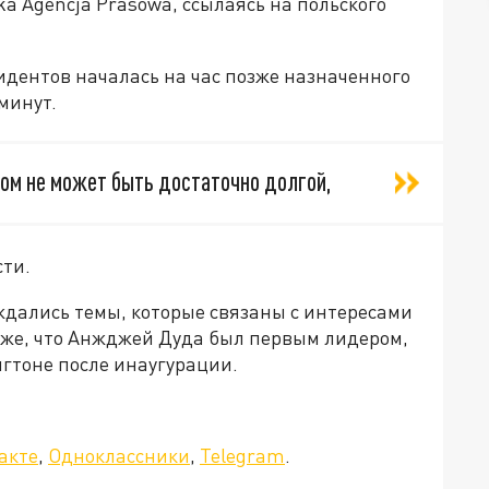
ka Agencja Prasowa, ссылаясь на польского
зидентов началась на час позже назначенного
минут.
пом не может быть достаточно долгой,
сти.
уждались темы, которые связаны с интересами
кже, что Анжджей Дуда был первым лидером,
гтоне после инаугурации.
акте
,
Одноклассники
,
Telegram
.