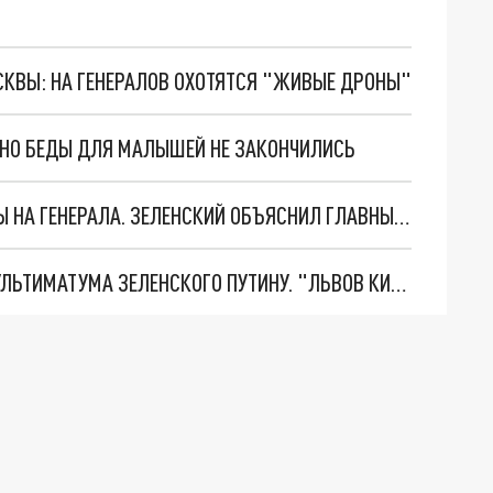
ОСКВЫ: НА ГЕНЕРАЛОВ ОХОТЯТСЯ "ЖИВЫЕ ДРОНЫ"
. НО БЕДЫ ДЛЯ МАЛЫШЕЙ НЕ ЗАКОНЧИЛИСЬ
"МЫ ВАС ЗАСТАВИМ": ЖУТКИЕ ДЕТАЛИ ОХОТЫ НА ГЕНЕРАЛА. ЗЕЛЕНСКИЙ ОБЪЯСНИЛ ГЛАВНЫЙ СМЫСЛ ТЕРАКТА В ЦЕНТРЕ МОСКВЫ
НОВОЕ МАСШТАБНЕЙШЕЕ НАСТУПЛЕНИЕ. ТРИ УЛЬТИМАТУМА ЗЕЛЕНСКОГО ПУТИНУ. "ЛЬВОВ КИМА" ПОСТАВЯТ НА ПВО? ГЛОБАЛЬНЫЙ ПРОРЫВ ПОД ЗАПОРОЖЬЕМ