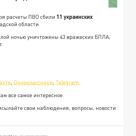
ря расчеты ПВО сбили
11 украинских
адской области.
лой ночью уничтожены 43 вражеских БПЛА,
т.
акте
,
Одноклассники
,
Telegram
.
Там все самое интересное.
рисылайте свои наблюдения, вопросы, новости
v
сывайтесь на наши каналы