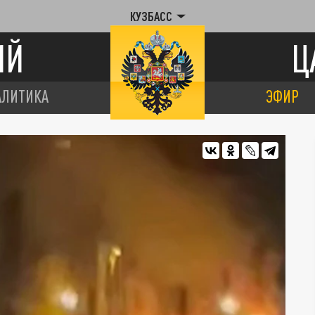
КУЗБАСС
ИЙ
Ц
АЛИТИКА
ЭФИР