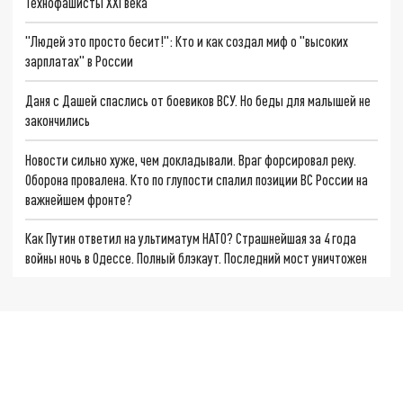
Технофашисты XXI века
"Людей это просто бесит!": Кто и как создал миф о "высоких
зарплатах" в России
Даня с Дашей спаслись от боевиков ВСУ. Но беды для малышей не
закончились
Новости сильно хуже, чем докладывали. Враг форсировал реку.
Оборона провалена. Кто по глупости спалил позиции ВС России на
важнейшем фронте?
Как Путин ответил на ультиматум НАТО? Страшнейшая за 4 года
войны ночь в Одессе. Полный блэкаут. Последний мост уничтожен