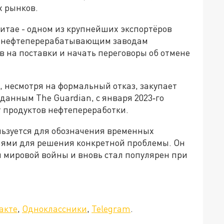
х рынков.
Китае - одном из крупнейших экспортёров
л нефтеперерабатывающим заводам
 на поставки и начать переговоры об отмене
я, несмотря на формальный отказ, закупает
данным The Guardian, с января 2023‑го
т продуктов нефтепереработки.
ользуется для обозначения временных
ями для решения конкретной проблемы. Он
й мировой войны и вновь стал популярен при
акте
,
Одноклассники
,
Telegram
.