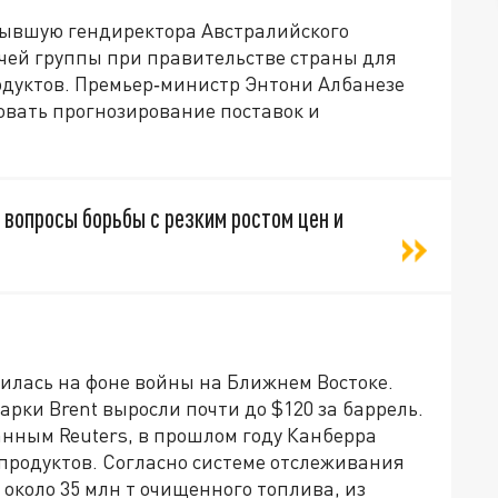
бывшую гендиректора Австралийского
очей группы при правительстве страны для
дуктов. Премьер‑министр Энтони Албанезе
овать прогнозирование поставок и
вопросы борьбы с резким ростом цен и
илась на фоне войны на Ближнем Востоке.
рки Brent выросли почти до $120 за баррель.
анным Reuters, в прошлом году Канберра
родуктов. Согласно системе отслеживания
а около 35 млн т очищенного топлива, из