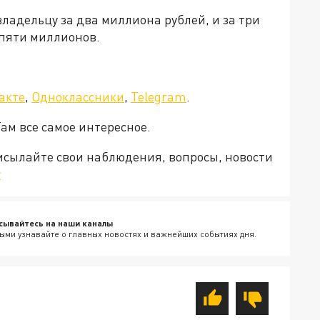
адельцу за два миллиона рублей, и за три
 пяти миллионов.
акте
,
Одноклассники
,
Telegram
.
Там все самое интересное.
рисылайте свои наблюдения, вопросы, новости
v
сывайтесь на наши каналы
ыми узнавайте о главных новостях и важнейших событиях дня.