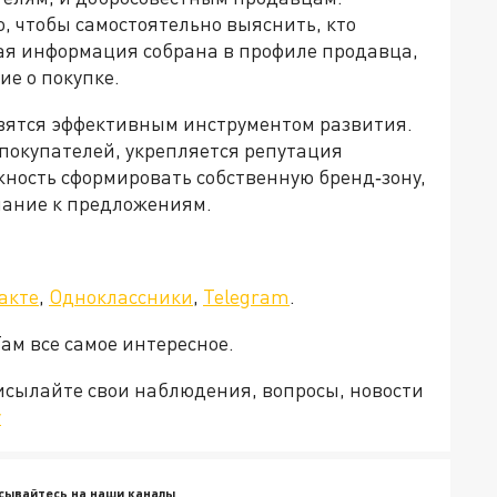
о, чтобы самостоятельно выяснить, кто
ая информация собрана в профиле продавца,
е о покупке.
вятся эффективным инструментом развития.
покупателей, укрепляется репутация
жность сформировать собственную бренд‑зону,
мание к предложениям.
акте
,
Одноклассники
,
Telegram
.
Там все самое интересное.
рисылайте свои наблюдения, вопросы, новости
v
сывайтесь на наши каналы