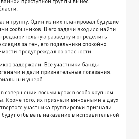
ованной преступной группы вынес
бласти.
али группу. Один из них планировал будущие
ями сообщников. В его задачи входило найти
 предварительную разведку и определить
 следил за тем, его подельники спокойно
имости предупреждал оо опасности.
иков задержали. Все участники банды
рганами и дали признательные показания.
ериальный ущерб.
 в совершении восьми краж в особо крупном
ы. Кроме того, их признали виновными в двух
етвертого участника группировки признали
и будут отбывать наказание в исправительной