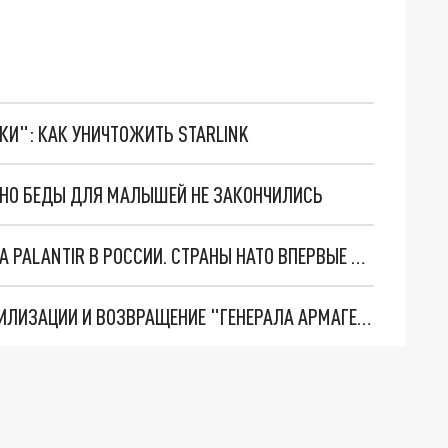
ТКИ": КАК УНИЧТОЖИТЬ STARLINK
. НО БЕДЫ ДЛЯ МАЛЫШЕЙ НЕ ЗАКОНЧИЛИСЬ
"ОЧЕНЬ ПЛОХИЕ НОВОСТИ": БОЛЬШАЯ ОШИБКА PALANTIR В РОССИИ. СТРАНЫ НАТО ВПЕРВЫЕ ЗА СВО ОСТАНОВИЛИ ПОСТАВКИ ОРУЖИЯ. ВСУ ТЕРЯЮТ ПРИГРАНИЧЬЕ?
ТРИ ГЛАВНЫХ ИНСАЙДА ОБ СВО. ОТМЕНА МОБИЛИЗАЦИИ И ВОЗВРАЩЕНИЕ "ГЕНЕРАЛА АРМАГЕДДОНА"? ОТЛИЧНЫЕ НОВОСТИ, КОТОРЫЕ ЖДАЛИ ВСЕ