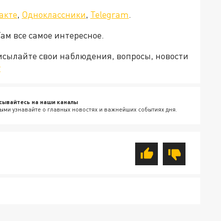
акте
,
Одноклассники
,
Telegram
.
Там все самое интересное.
рисылайте свои наблюдения, вопросы, новости
v
сывайтесь на наши каналы
ыми узнавайте о главных новостях и важнейших событиях дня.