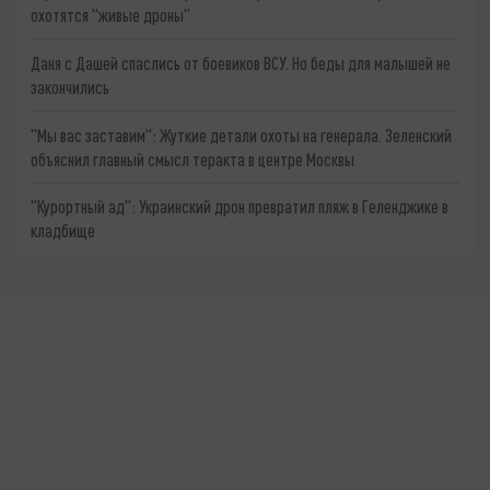
охотятся "живые дроны"
Даня с Дашей спаслись от боевиков ВСУ. Но беды для малышей не
закончились
"Мы вас заставим": Жуткие детали охоты на генерала. Зеленский
объяснил главный смысл теракта в центре Москвы
"Курортный ад": Украинский дрон превратил пляж в Геленджике в
кладбище