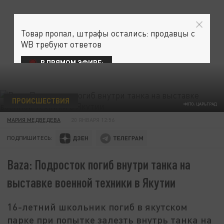
Товар пропал, штрафы остались: продавцы с
WB требуют ответов
В ПРЯМОМ ЭФИРЕ:
ПРОИСШЕСТВИЯ
ФОТО: ЦАРЬГРАД
МАРИЯ МЕДВЕДЕВА
20 ЯНВАРЯ 12:56
ПОДПИШИТЕСЬ:
Baza: Подросток погиб внутри танка на
выставке военной техники в Якутии
16-летний школьник погиб в якутском
парке при попытке залезть внутрь танка на