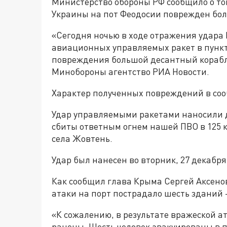
Министерство обороны РФ сообщило о том
Украины на пот Феодосии поврежден бол
«Сегодня ночью в ходе отражения удара
авиационных управляемых ракет в пунк
повреждения большой десантный корабль
Минобороны агентство РИА Новости.
Характер полученных повреждений в соо
Удар управляемыми ракетами наносили д
сбиты ответным огнем нашей ПВО в 125 к
села Жовтень.
Удар был нанесен во вторник, 27 декабря
Как сообщил глава Крыма Сергей Аксенов
атаки на порт пострадало шесть зданий 
«К сожалению, в результате вражеской ат
ранены. Шесть человек эвакуированы в 