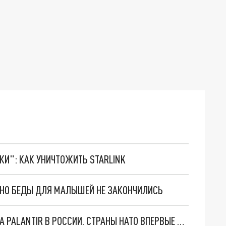
ТКИ": КАК УНИЧТОЖИТЬ STARLINK
. НО БЕДЫ ДЛЯ МАЛЫШЕЙ НЕ ЗАКОНЧИЛИСЬ
"ОЧЕНЬ ПЛОХИЕ НОВОСТИ": БОЛЬШАЯ ОШИБКА PALANTIR В РОССИИ. СТРАНЫ НАТО ВПЕРВЫЕ ЗА СВО ОСТАНОВИЛИ ПОСТАВКИ ОРУЖИЯ. ВСУ ТЕРЯЮТ ПРИГРАНИЧЬЕ?