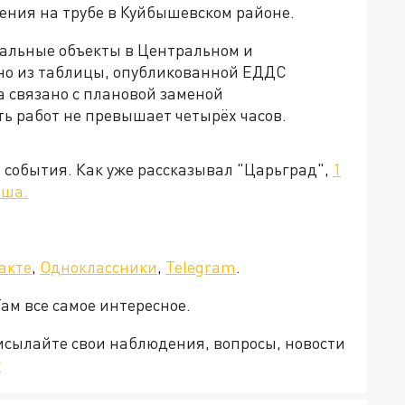
ения на трубе в Куйбышевском районе.
иальные объекты в Центральном и
но из таблицы, опубликованной ЕДДС
а связано с плановой заменой
ь работ не превышает четырёх часов.
 события. Как уже рассказывал "Царьград",
1
ыша.
акте
,
Одноклассники
,
Telegram
.
Там все самое интересное.
рисылайте свои наблюдения, вопросы, новости
v