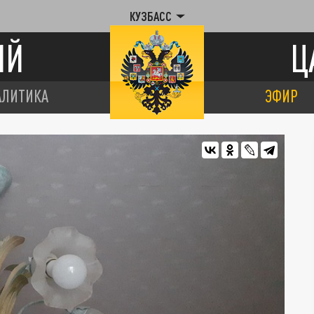
КУЗБАСС
ИЙ
Ц
АЛИТИКА
ЭФИР