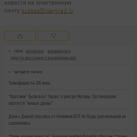
новости на электронную
почту
kuzbas@tsargrad.tv
ТЕГИ:
БАЛАКЛЕЯ
БОЕВИКИ ВСУ
УДАР ПО РЕСТОРАНУ С БОЕВИКАМИ ВСУ
ЧИТАЙТЕ ТАКЖЕ:
Технофашисты XXI века
"Кротами" были все? Теракт в центре Москвы: На генералов
охотятся "живые дроны"
Даня с Дашей спаслись от боевиков ВСУ. Но беды для малышей не
закончились
"Очень плохие новости": Большая ошибка Palantir в России. Страны