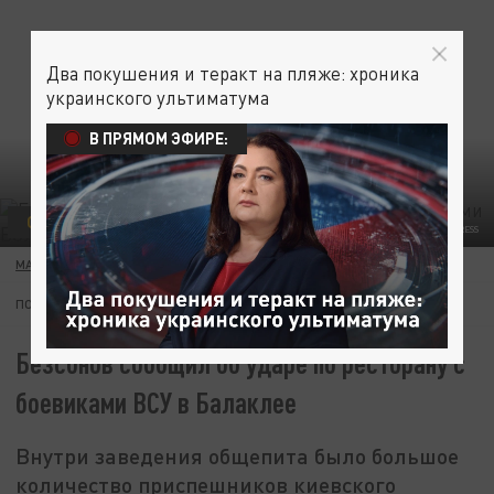
Два покушения и теракт на пляже: хроника
украинского ультиматума
В ПРЯМОМ ЭФИРЕ:
СВО
MOD RUSSIA/GLOBALLOOKPRESS
МАРИЯ ПРЫГУНОВА
01 ОКТЯБРЯ 22:36
ПОДПИШИТЕСЬ:
Безсонов сообщил об ударе по ресторану с
боевиками ВСУ в Балаклее
Внутри заведения общепита было большое
количество приспешников киевского