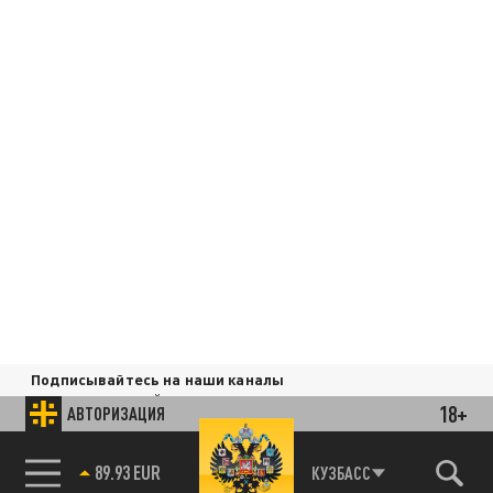
Подписывайтесь на наши каналы
и первыми узнавайте о главных новостях
18+
АВТОРИЗАЦИЯ
и важнейших событиях дня.
89.93 EUR
КУЗБАСС
85.64 BRENT
ДЗЕН
ТЕЛЕГРАМ