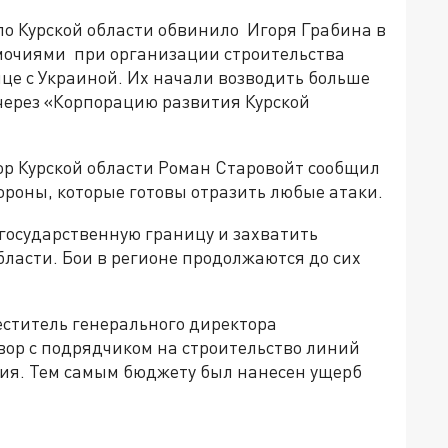
о Курской области обвинило Игоря Грабина в
очиями при организации строительства
е с Украиной. Их начали возводить больше
 через «Корпорацию развития Курской
ор Курской области Роман Старовойт сообщил
ороны, которые готовы отразить любые атаки.
 государственную границу и захватить
бласти. Бои в регионе продолжаются до сих
меститель генерального директора
вор с подрядчиком на строительство линий
ния. Тем самым бюджету был нанесен ущерб