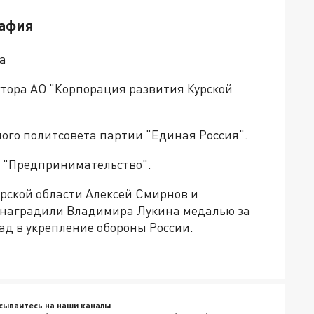
рафия
а
тора АО "Корпорация развития Курской
ого политсовета партии "Единая Россия".
 "Предпринимательство".
урской области Алексей Смирнов и
 наградили Владимира Лукина медалью за
лад в укрепление обороны России.
сывайтесь на наши каналы