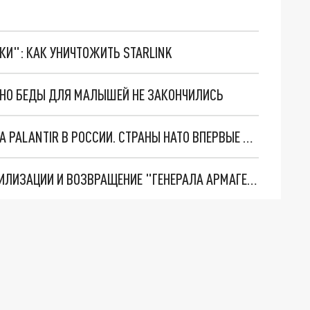
ТКИ": КАК УНИЧТОЖИТЬ STARLINK
. НО БЕДЫ ДЛЯ МАЛЫШЕЙ НЕ ЗАКОНЧИЛИСЬ
"ОЧЕНЬ ПЛОХИЕ НОВОСТИ": БОЛЬШАЯ ОШИБКА PALANTIR В РОССИИ. СТРАНЫ НАТО ВПЕРВЫЕ ЗА СВО ОСТАНОВИЛИ ПОСТАВКИ ОРУЖИЯ. ВСУ ТЕРЯЮТ ПРИГРАНИЧЬЕ?
ТРИ ГЛАВНЫХ ИНСАЙДА ОБ СВО. ОТМЕНА МОБИЛИЗАЦИИ И ВОЗВРАЩЕНИЕ "ГЕНЕРАЛА АРМАГЕДДОНА"? ОТЛИЧНЫЕ НОВОСТИ, КОТОРЫЕ ЖДАЛИ ВСЕ