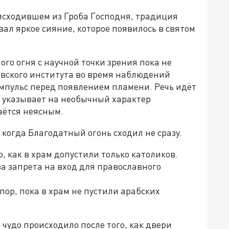
исходившем из Гроба Господня, традиция
вал яркое сияние, которое появилось в святом
го огня с научной точки зрения пока не
овского института во время наблюдений
мпульс перед появлением пламени. Речь идёт
е указывает на необычный характер
аётся неясным.
 когда Благодатный огонь сходил не сразу.
го, как в храм допустили только католиков.
за запрета на вход для православного
 пор, пока в храм не пустили арабских
 чудо происходило после того, как двери