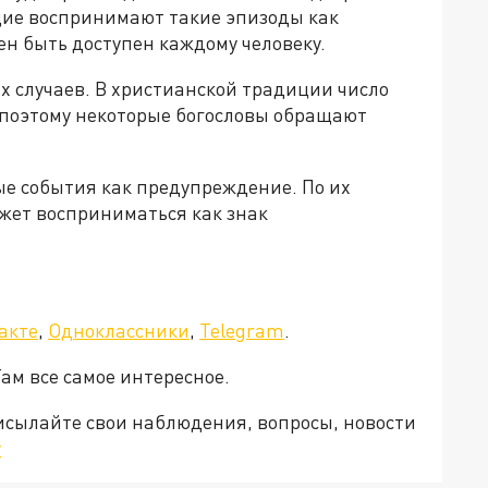
щие воспринимают такие эпизоды как
н быть доступен каждому человеку.
х случаев. В христианской традиции число
 поэтому некоторые богословы обращают
ые события как предупреждение. По их
жет восприниматься как знак
акте
,
Одноклассники
,
Telegram
.
Там все самое интересное.
рисылайте свои наблюдения, вопросы, новости
v