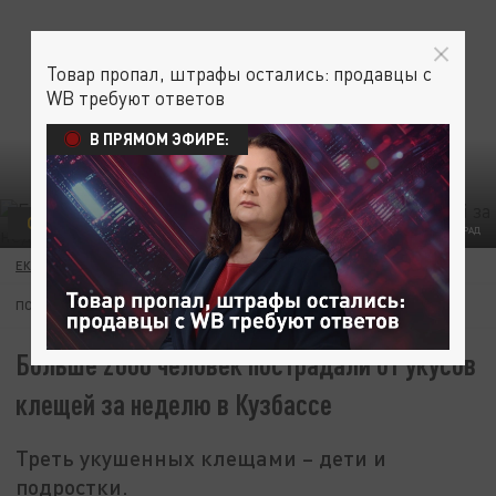
Товар пропал, штрафы остались: продавцы с
WB требуют ответов
В ПРЯМОМ ЭФИРЕ:
ОБЩЕСТВО
ФОТО: ЦАРЬГРАД
ЕКАТЕРИНА КНЯЗЕВА
25 МАЯ 07:39
ПОДПИШИТЕСЬ:
Больше 2000 человек пострадали от укусов
клещей за неделю в Кузбассе
Треть укушенных клещами – дети и
подростки.