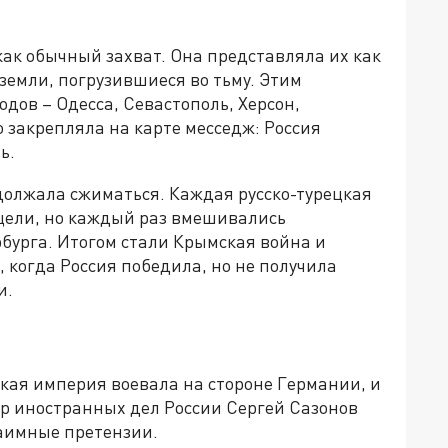
ак обычный захват. Она представляла их как
емли, погрузившиеся во тьму. Этим
дов – Одесса, Севастополь, Херсон,
 закрепляла на карте месседж: Россия
ь.
должала сжиматься. Каждая русско-турецкая
цели, но каждый раз вмешивались
бурга. Итогом стали Крымская война и
 когда Россия победила, но не получила
и.
ская империя воевала на стороне Германии, и
тр иностранных дел России Сергей Сазонов
аимные претензии.