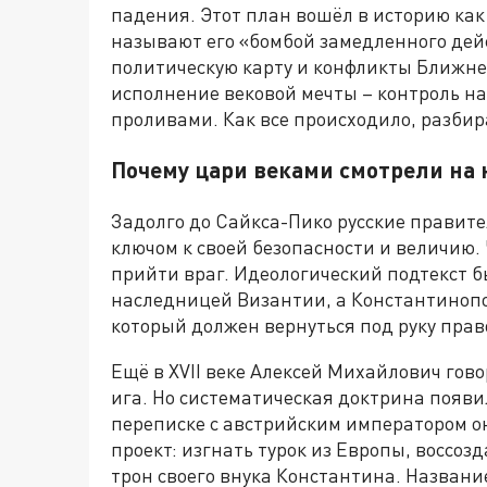
падения. Этот план вошёл в историю ка
называют его «бомбой замедленного дейс
политическую карту и конфликты Ближнег
исполнение вековой мечты – контроль н
проливами. Как все происходило, разбир
Почему цари веками смотрели на 
Задолго до Сайкса-Пико русские правит
ключом к своей безопасности и величию. 
прийти враг. Идеологический подтекст б
наследницей Византии, а Константинопо
который должен вернуться под руку прав
Ещё в XVII веке Алексей Михайлович гов
ига. Но систематическая доктрина появил
переписке с австрийским императором о
проект: изгнать турок из Европы, воссо
трон своего внука Константина. Названи