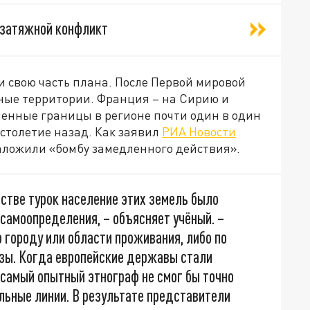
и затяжной конфликт
 свою часть плана. После Первой мировой
ные территории. Франция – на Сирию и
менные границы в регионе почти один в один
столетие назад. Как заявил
РИА Новости
аложили «бомбу замедленного действия».
стве турок население этих земель было
самоопределения, – объясняет учёный. –
 городу или области проживания, либо по
узы. Когда европейские державы стали
 самый опытный этнограф не смог бы точно
льные линии. В результате представители