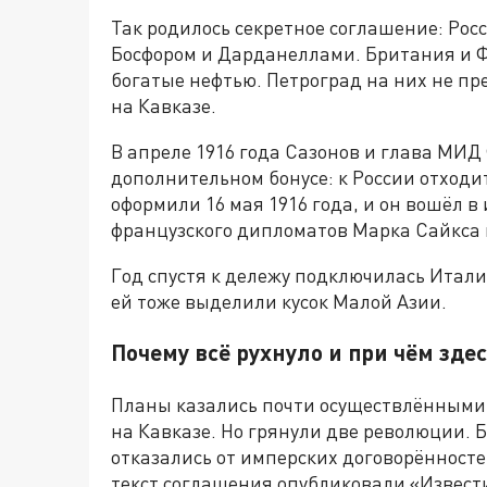
Так родилось секретное соглашение: Рос
Босфором и Дарданеллами. Британия и 
богатые нефтью. Петроград на них не пр
на Кавказе.
В апреле 1916 года Сазонов и глава МИД
дополнительном бонусе: к России отход
оформили 16 мая 1916 года, и он вошёл 
французского дипломатов Марка Сайкса
Год спустя к дележу подключилась Итали
ей тоже выделили кусок Малой Азии.
Почему всё рухнуло и при чём зде
Планы казались почти осуществлёнными.
на Кавказе. Но грянули две революции. Б
отказались от имперских договорённостей
текст соглашения опубликовали «Извест