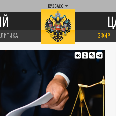
КУЗБАСС
ИЙ
Ц
АЛИТИКА
ЭФИР