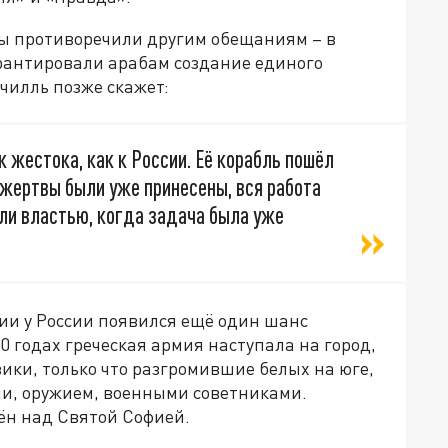
ты противоречили другим обещаниям – в
арантировали арабам создание единого
чилль позже скажет:
к жестока, как к России. Её корабль пошёл
е жертвы были уже принесены, вся работа
ли властью, когда задача была уже
ии у России появился ещё один шанс
0 годах греческая армия наступала на город,
вики, только что разгромившие белых на юге,
и, оружием, военными советниками.
ён над Святой Софией.