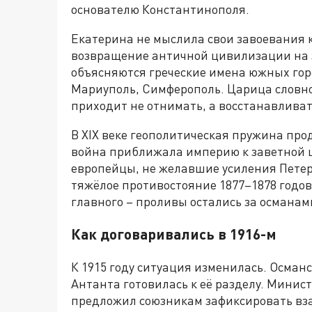
основателю Константинополя.
Екатерина не мыслила свои завоевания к
возвращение античной цивилизации на з
объясняются греческие имена южных горо
Мариуполь, Симферополь. Царица словно
приходит не отнимать, а восстанавливат
В XIX веке геополитическая пружина про
война приближала империю к заветной 
европейцы, не желавшие усиления Петер
тяжёлое противостояние 1877–1878 годов,
главного – проливы остались за османам
Как договаривались в 1916-м
К 1915 году ситуация изменилась. Осман
Антанта готовилась к её разделу. Минис
предложил союзникам зафиксировать вз