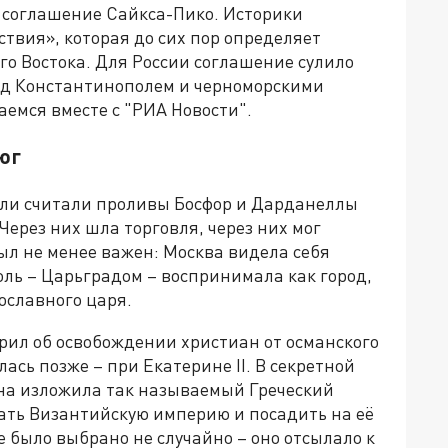
к соглашение Сайкса-Пико. Историки
твия», которая до сих пор определяет
о Востока. Для России соглашение сулило
ад Константинополем и черноморскими
аемся вместе с "РИА Новости".
юг
ели считали проливы Босфор и Дарданеллы
Через них шла торговля, через них мог
ыл не менее важен: Москва видела себя
ль – Царьградом – воспринимала как город,
ославного царя.
орил об освобождении христиан от османского
ась позже – при Екатерине II. В секретной
на изложила так называемый Греческий
здать Византийскую империю и посадить на её
е было выбрано не случайно – оно отсылало к