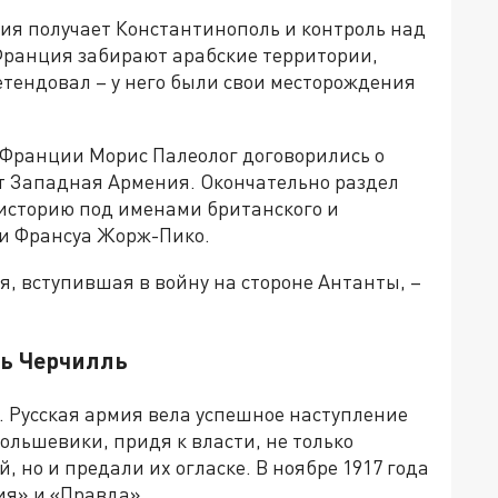
сия получает Константинополь и контроль над
Франция забирают арабские территории,
етендовал – у него были свои месторождения
 Франции Морис Палеолог договорились о
ит Западная Армения. Окончательно раздел
в историю под именами британского и
 и Франсуа Жорж-Пико.
я, вступившая в войну на стороне Антанты, –
сь Черчилль
 Русская армия вела успешное наступление
ольшевики, придя к власти, не только
, но и предали их огласке. В ноябре 1917 года
ия» и «Правда».