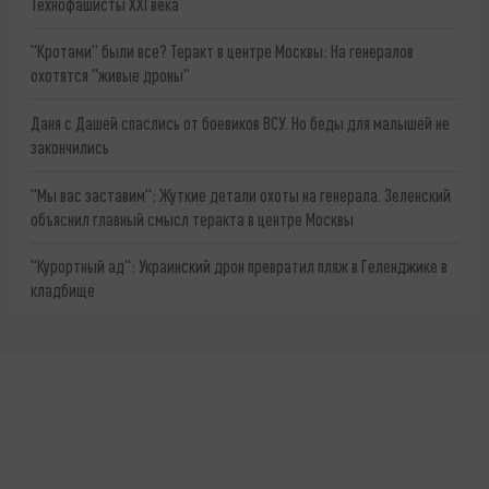
Технофашисты XXI века
"Кротами" были все? Теракт в центре Москвы: На генералов
охотятся "живые дроны"
Даня с Дашей спаслись от боевиков ВСУ. Но беды для малышей не
закончились
"Мы вас заставим": Жуткие детали охоты на генерала. Зеленский
объяснил главный смысл теракта в центре Москвы
"Курортный ад": Украинский дрон превратил пляж в Геленджике в
кладбище