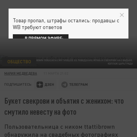
Товар пропал, штрафы остались: продавцы с
WB требуют ответов
В ПРЯМОМ ЭФИРЕ:
ОБЩЕСТВО
ЮЗЕРША TTATTIBROWN ПОКАЗАЛА СМУТИВШЕЕ ЕЕ ПОВЕДЕНИЕ МУЖА И СВЕКРОВИ НА СВАДЬБЕ.
КОЛЛАЖ ЦАРЬГРАДА
МАРИЯ МЕДВЕДЕВА
11 МАРТА 21:02
ПОДПИШИТЕСЬ:
Букет свекрови и объятия с женихом: что
смутило невесту на фото
Пользовательница с ником ttattibrown
обнаружила на свадебных фотографиях