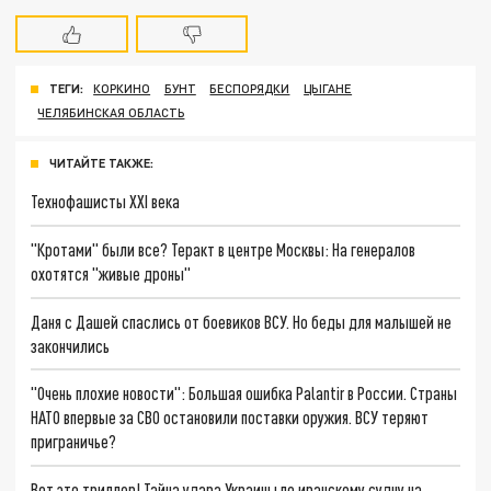
ТЕГИ:
КОРКИНО
БУНТ
БЕСПОРЯДКИ
ЦЫГАНЕ
ЧЕЛЯБИНСКАЯ ОБЛАСТЬ
ЧИТАЙТЕ ТАКЖЕ:
Технофашисты XXI века
"Кротами" были все? Теракт в центре Москвы: На генералов
охотятся "живые дроны"
Даня с Дашей спаслись от боевиков ВСУ. Но беды для малышей не
закончились
"Очень плохие новости": Большая ошибка Palantir в России. Страны
НАТО впервые за СВО остановили поставки оружия. ВСУ теряют
приграничье?
Вот это триллер! Тайна удара Украины по иранскому судну на