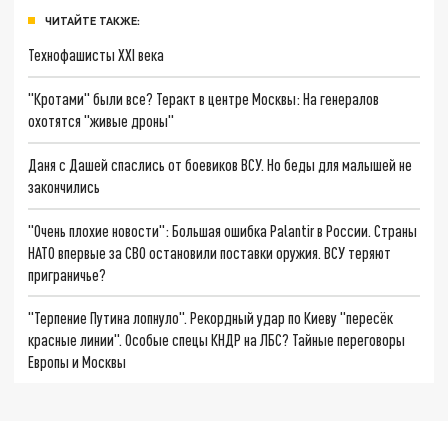
ЧИТАЙТЕ ТАКЖЕ:
Технофашисты XXI века
"Кротами" были все? Теракт в центре Москвы: На генералов
охотятся "живые дроны"
Даня с Дашей спаслись от боевиков ВСУ. Но беды для малышей не
закончились
"Очень плохие новости": Большая ошибка Palantir в России. Страны
НАТО впервые за СВО остановили поставки оружия. ВСУ теряют
приграничье?
"Терпение Путина лопнуло". Рекордный удар по Киеву "пересёк
красные линии". Особые спецы КНДР на ЛБС? Тайные переговоры
Европы и Москвы