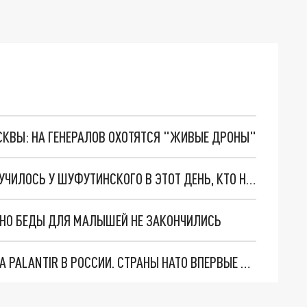
ОСКВЫ: НА ГЕНЕРАЛОВ ОХОТЯТСЯ "ЖИВЫЕ ДРОНЫ"
И СНОВА 3 СЕНТЯБРЯ: ИСТОРИЯ МЕМА, ЧТО СЛУЧИЛОСЬ У ШУФУТИНСКОГО В ЭТОТ ДЕНЬ, КТО НАПИСАЛ ПЕСНЮ
. НО БЕДЫ ДЛЯ МАЛЫШЕЙ НЕ ЗАКОНЧИЛИСЬ
"ОЧЕНЬ ПЛОХИЕ НОВОСТИ": БОЛЬШАЯ ОШИБКА PALANTIR В РОССИИ. СТРАНЫ НАТО ВПЕРВЫЕ ЗА СВО ОСТАНОВИЛИ ПОСТАВКИ ОРУЖИЯ. ВСУ ТЕРЯЮТ ПРИГРАНИЧЬЕ?