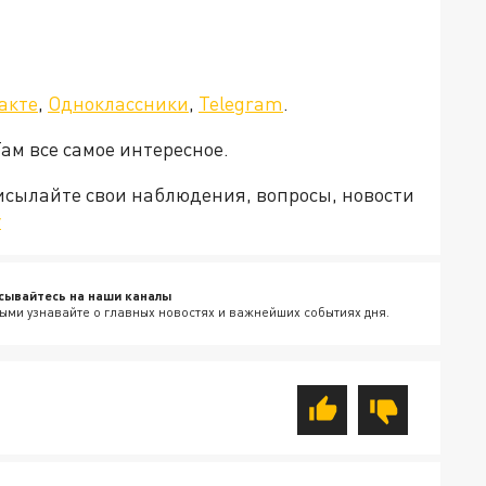
акте
,
Одноклассники
,
Telegram
.
Там все самое интересное.
рисылайте свои наблюдения, вопросы, новости
v
сывайтесь на наши каналы
ыми узнавайте о главных новостях и важнейших событиях дня.