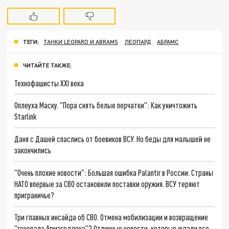
ТЕГИ:
ТАНКИ LEOPARD И ABRAMS
ЛЕОПАРД
АБРАМС
ЧИТАЙТЕ ТАКЖЕ:
Технофашисты XXI века
Оплеуха Маску. "Пора снять белые перчатки": Как уничтожить
Starlink
Даня с Дашей спаслись от боевиков ВСУ. Но беды для малышей не
закончились
"Очень плохие новости": Большая ошибка Palantir в России. Страны
НАТО впервые за СВО остановили поставки оружия. ВСУ теряют
приграничье?
Три главных инсайда об СВО. Отмена мобилизации и возвращение
"генерала Армагеддона"? Отличные новости, которые ждали все