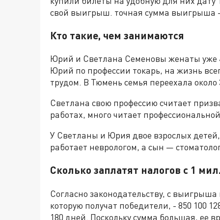
купили билеты на удобную для них дату 
свой выигрыш. точная сумма выигрыша - 1
Кто такие, чем занимаются
Юрий и Светлана Семеновы женаты уже 40
Юрий по профессии токарь, на жизнь вс
трудом. В Тюмень семья переехала около 
Светлана свою профессию считает призв
работах, много читает профессиональной
У Светланы и Юрия двое взрослых детей,
работает неврологом, а сын — стоматоло
Сколько заплатят налогов с 1 ми
Согласно законодательству, с выигрыша н
которую получат победители, - 850 100 1
180 дней. Поскольку сумма большая, ее в