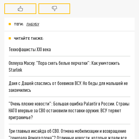
ТЕГИ:
ЛАБУБУ
ЧИТАЙТЕ ТАКЖЕ:
Технофашисты XXI века
Оплеуха Маску. "Пора снять белые перчатки": Как уничтожить
Starlink
Даня с Дашей спаслись от боевиков ВСУ. Но беды для малышей не
закончились
"Очень плохие новости": Большая ошибка Palantir в России. Страны
НАТО впервые за СВО остановили поставки оружия. ВСУ теряют
приграничье?
Три главных инсайда об СВО. Отмена мобилизации и возвращение
"генерала Армагеддона"? Отличные новости, которые ждали все