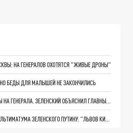
ОСКВЫ: НА ГЕНЕРАЛОВ ОХОТЯТСЯ "ЖИВЫЕ ДРОНЫ"
. НО БЕДЫ ДЛЯ МАЛЫШЕЙ НЕ ЗАКОНЧИЛИСЬ
"МЫ ВАС ЗАСТАВИМ": ЖУТКИЕ ДЕТАЛИ ОХОТЫ НА ГЕНЕРАЛА. ЗЕЛЕНСКИЙ ОБЪЯСНИЛ ГЛАВНЫЙ СМЫСЛ ТЕРАКТА В ЦЕНТРЕ МОСКВЫ
НОВОЕ МАСШТАБНЕЙШЕЕ НАСТУПЛЕНИЕ. ТРИ УЛЬТИМАТУМА ЗЕЛЕНСКОГО ПУТИНУ. "ЛЬВОВ КИМА" ПОСТАВЯТ НА ПВО? ГЛОБАЛЬНЫЙ ПРОРЫВ ПОД ЗАПОРОЖЬЕМ