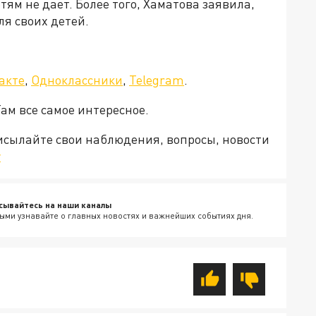
етям не дает. Более того, Хаматова заявила,
ля своих детей.
акте
,
Одноклассники
,
Telegram
.
Там все самое интересное.
рисылайте свои наблюдения, вопросы, новости
v
сывайтесь на наши каналы
ыми узнавайте о главных новостях и важнейших событиях дня.