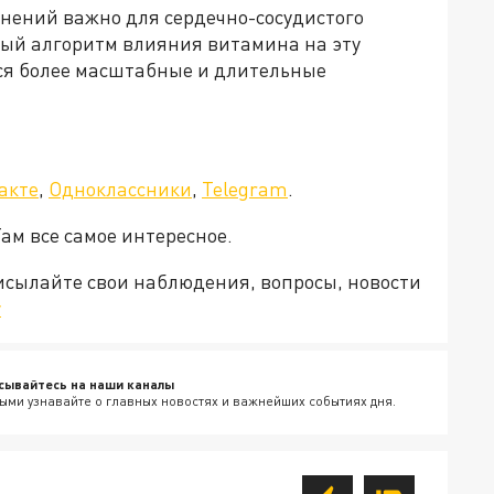
нений важно для сердечно-сосудистого
ный алгоритм влияния витамина на эту
тся более масштабные и длительные
акте
,
Одноклассники
,
Telegram
.
Там все самое интересное.
рисылайте свои наблюдения, вопросы, новости
v
сывайтесь на наши каналы
ыми узнавайте о главных новостях и важнейших событиях дня.