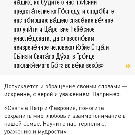
на́ших, но бу́дите о нас при́снии
предста́телие ко Го́споду, и сподо́бите
нас по́мощию ва́шею спасе́ние ве́чное
получи́ти и Ца́рствие Небе́сное
унасле́довати, да славосло́вим
неизрече́нное человеколю́бие Отца́ и
Сы́на и Свята́го Ду́ха, в Тро́ице
покланя́емаго Бо́га во ве́ки веко́в».
Допускается и обращение своими словами —
искренне, с верой и уважением. Например:
«Святые Пётр и Феврония, помогите
сохранить мир, любовь и взаимопонимание в
нашей семье. Научите нас терпению,
уважению и мудрости».