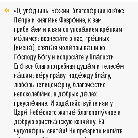
«О, уго́дницы Бо́жии, благове́рнии кня́же
Пе́тре и княги́не Февро́ние, к вам
прибега́ем и к вам со упова́нием кре́пким
мо́лимся: вознеси́те о нас, гре́шных
(имена́), святы́я моли́твы ва́ши ко
Го́споду Бо́гу и испроси́те у бла́гости
Его́ вся благопотребная душа́м и телесе́м
на́шим: ве́ру пра́ву, наде́жду бла́гу,
любо́вь нелицеме́рну, благоче́стие
непоколеби́мо, в до́брых де́лех
преуспе́яние. И хода́тайствуйте нам у
Царя́ Небе́снаго житие́ благополу́чное и
до́брую христиа́нскую кончи́ну. Ей,
чудотво́рцы святи́и! Не пре́зрите моли́тв