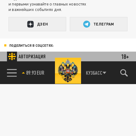
и первыми узнавайте о главных новостях
и важнейших событиях дня.
ДЗЕН
ТЕЛЕГРАМ
ПОДЕЛИТЬСЯ В СОЦСЕТЯХ:
18+
АВТОРИЗАЦИЯ
85.64 BRENT
КУЗБАСС
89.93 EUR
Новости партнёров
Агрегатор новостей 24СМИ