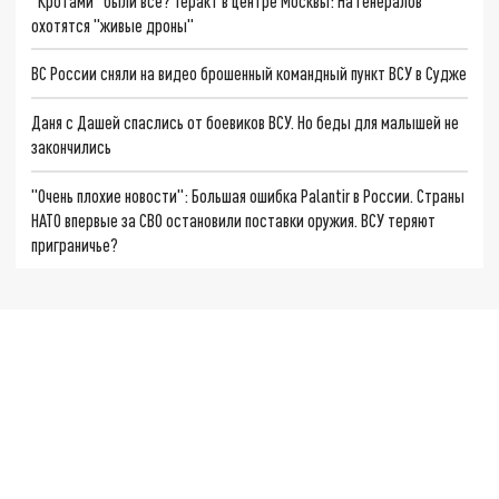
"Кротами" были все? Теракт в центре Москвы: На генералов
охотятся "живые дроны"
ВС России сняли на видео брошенный командный пункт ВСУ в Судже
Даня с Дашей спаслись от боевиков ВСУ. Но беды для малышей не
закончились
"Очень плохие новости": Большая ошибка Palantir в России. Страны
НАТО впервые за СВО остановили поставки оружия. ВСУ теряют
приграничье?